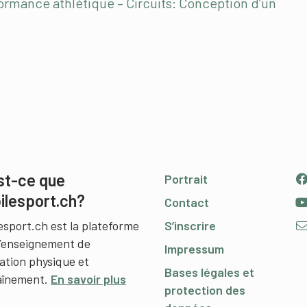
ormance athlétique – Circuits: Conception d’un
st-ce que
Portrait
ilesport.ch?
Contact
esport.ch est la plateforme
S’inscrire
l’enseignement de
Impressum
cation physique et
Bases légales et
raînement.
En savoir plus
protection des