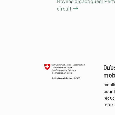
Moyens didactiques | Perf
circuit
Qu’e
mob
mobil
pour 
l’édu
l’ent