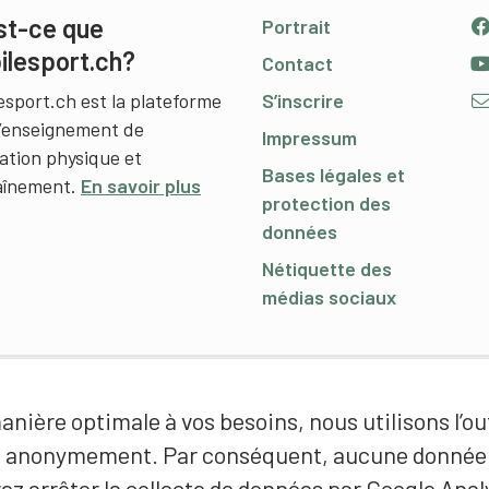
st-ce que
Portrait
ilesport.ch?
Contact
esport.ch est la plateforme
S’inscrire
l’enseignement de
Impressum
cation physique et
Bases légales et
raînement.
En savoir plus
protection des
données
Nétiquette des
médias sociaux
nière optimale à vos besoins, nous utilisons l’out
é anonymement. Par conséquent, aucune donnée p
ez arrêter la collecte de données par Google Analy