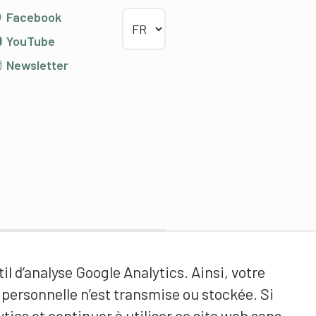
Choisir la langue
Facebook
YouTube
Newsletter
Partenaires de contenus
il d’analyse Google Analytics. Ainsi, votre
Haute école fédérale de sport
ersonnelle n’est transmise ou stockée. Si
de Macolin HEFSM
tics et continuer à utiliser ce site web sans