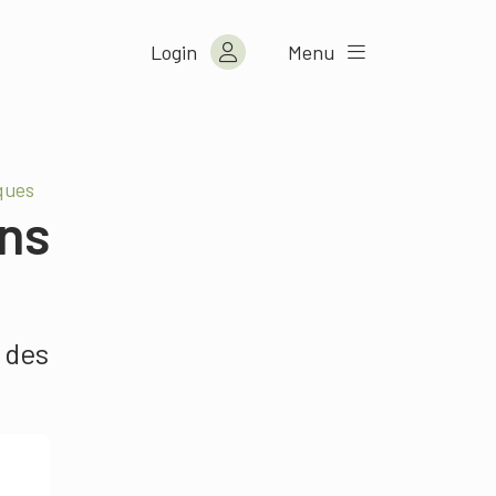
Login
Menu
ques
ons
 des