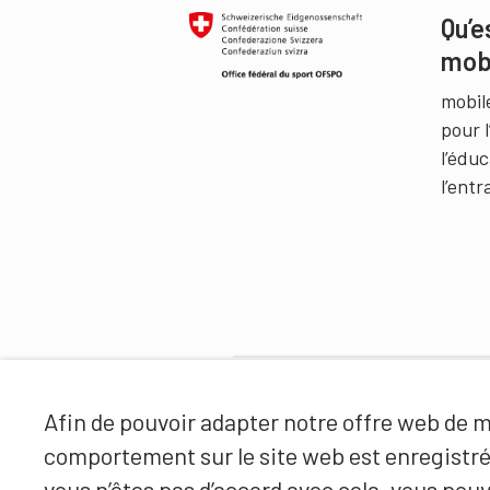
Qu’e
mob
mobil
pour 
l’édu
l’ent
Partenaires
Afin de pouvoir adapter notre offre web de ma
comportement sur le site web est enregistr
vous n’êtes pas d’accord avec cela, vous pouv