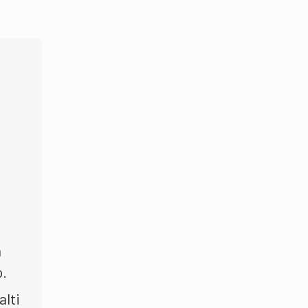
a
o.
alti