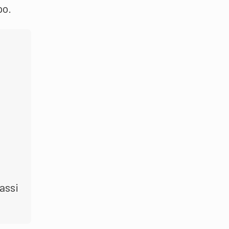
po.
assi