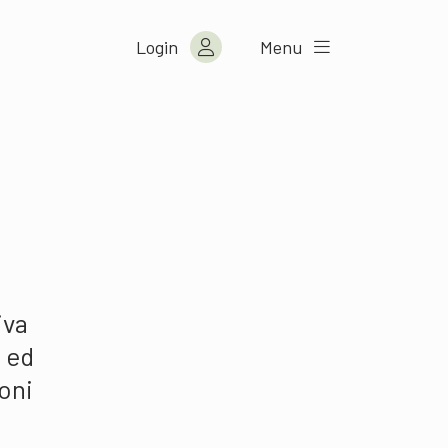
Login
Menu
iva
i ed
ioni