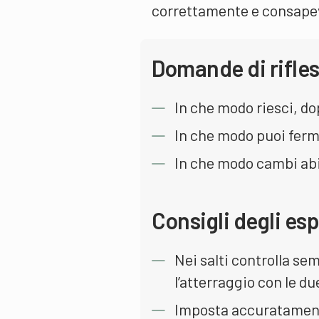
correttamente e consape
Domande di rifle
In che modo riesci, do
In che modo puoi ferm
In che modo cambi ab
Consigli degli esp
Nei salti controlla se
l’atterraggio con le d
Imposta accuratamente 