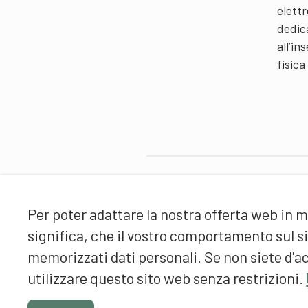
elettr
dedic
all’i
fisica
Partner
Per poter adattare la nostra offerta web in m
significa, che il vostro comportamento sul 
memorizzati dati personali. Se non siete d'ac
utilizzare questo sito web senza restrizioni.