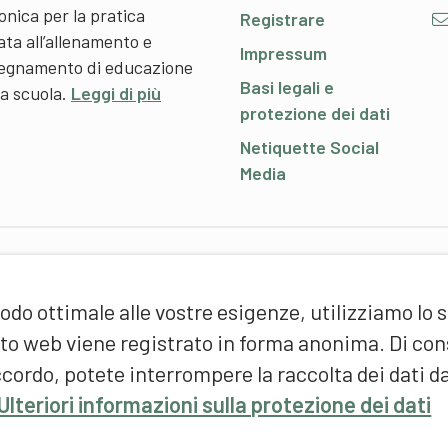
onica per la pratica
Registrare
ata all’allenamento e
Impressum
nsegnamento di educazione
Basi legali e
 a scuola.
Leggi di più
protezione dei dati
Netiquette Social
Media
P
odo ottimale alle vostre esigenze, utilizziamo lo 
S
d
sito web viene registrato in forma anonima. Di c
(
cordo, potete interrompere la raccolta dei dati d
F
Ulteriori informazioni sulla protezione dei dati
S