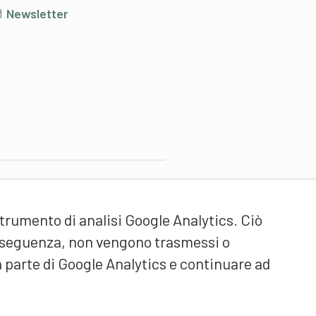
Newsletter
artner di contenuti
strumento di analisi Google Analytics. Ciò
cuola universitaria federale
ello Sport Macolin SUFSM
onseguenza, non vengono trasmessi o
DE/FR)
a parte di Google Analytics e continuare ad
ormazione degli allenatori
vizzera (DE/FR)