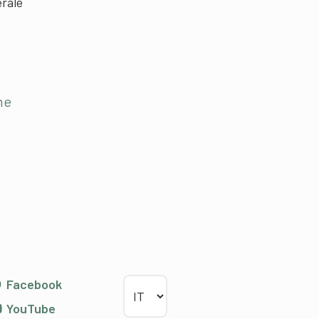
erale
me
Scegliere la lingua
Facebook
YouTube