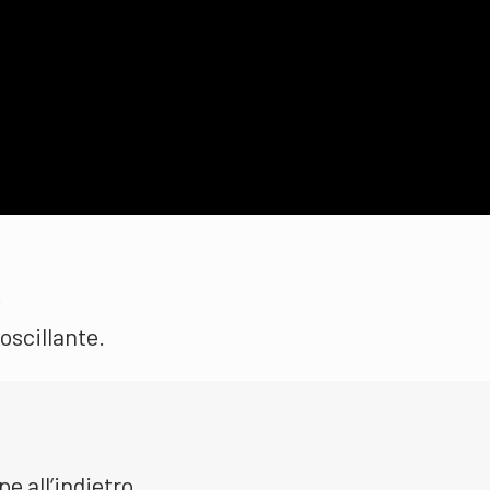
.
oscillante.
e all‘indietro.