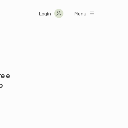
Login
Menu
re e
o