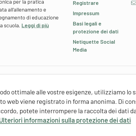
onica per la pratica
Registrare
ata all’allenamento e
Impressum
nsegnamento di educazione
Basi legali e
 a scuola.
Leggi di più
protezione dei dati
Netiquette Social
Media
P
odo ottimale alle vostre esigenze, utilizziamo lo 
S
d
sito web viene registrato in forma anonima. Di c
(
cordo, potete interrompere la raccolta dei dati d
F
Ulteriori informazioni sulla protezione dei dati
S