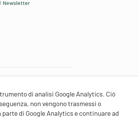
Newsletter
artner di contenuti
strumento di analisi Google Analytics. Ciò
cuola universitaria federale
ello Sport Macolin SUFSM
onseguenza, non vengono trasmessi o
DE/FR)
a parte di Google Analytics e continuare ad
ormazione degli allenatori
vizzera (DE/FR)