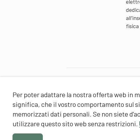
elettr
dedic
all’i
fisica
Partner
Per poter adattare la nostra offerta web in m
significa, che il vostro comportamento sul 
memorizzati dati personali. Se non siete d'ac
utilizzare questo sito web senza restrizioni.