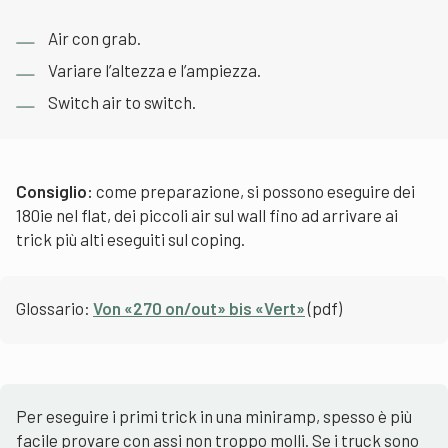
Air con grab.
Variare l’altezza e l’ampiezza.
Switch air to switch.
Consiglio:
come preparazione, si possono eseguire dei
180ie nel flat, dei piccoli air sul wall fino ad arrivare ai
trick più alti eseguiti sul coping.
Glossario:
Von «270 on/out» bis «Vert»
(pdf)
Per eseguire i primi trick in una miniramp, spesso è più
facile provare con assi non troppo molli. Se i truck sono