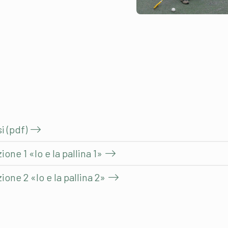
i (pdf)
ne 1 «Io e la pallina 1»
one 2 «Io e la pallina 2»