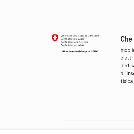
Che 
mobil
elettr
dedic
all’i
fisica