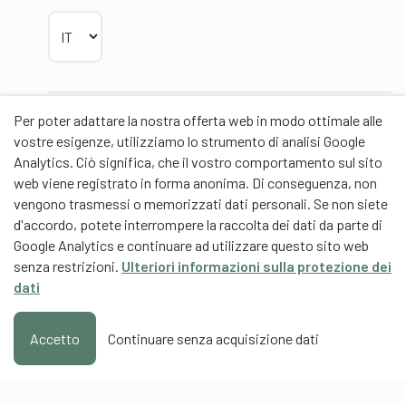
Scegliere la lingua
Per poter adattare la nostra offerta web in modo ottimale alle
Partner
vostre esigenze, utilizziamo lo strumento di analisi Google
Analytics. Ciò significa, che il vostro comportamento sul sito
web viene registrato in forma anonima. Di conseguenza, non
vengono trasmessi o memorizzati dati personali. Se non siete
d'accordo, potete interrompere la raccolta dei dati da parte di
Partner di contenuti
Google Analytics e continuare ad utilizzare questo sito web
senza restrizioni.
Ulteriori informazioni sulla protezione dei
Scuola universitaria federale dello Sport Macolin
dati
SUFSM (DE/FR)
Formazione degli allenatori Svizzera (DE/FR)
Accetto
Continuare senza acquisizione dati