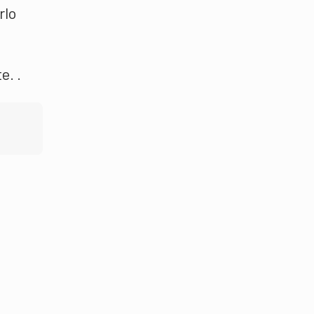
rlo
e. .