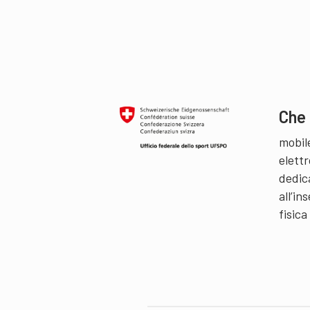
Che 
mobil
elettr
dedic
all’i
fisica