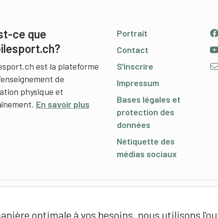
st-ce que
Portrait
ilesport.ch?
Contact
esport.ch est la plateforme
S’inscrire
l’enseignement de
Impressum
cation physique et
Bases légales et
raînement.
En savoir plus
protection des
données
Nétiquette des
médias sociaux
nière optimale à vos besoins, nous utilisons l’out