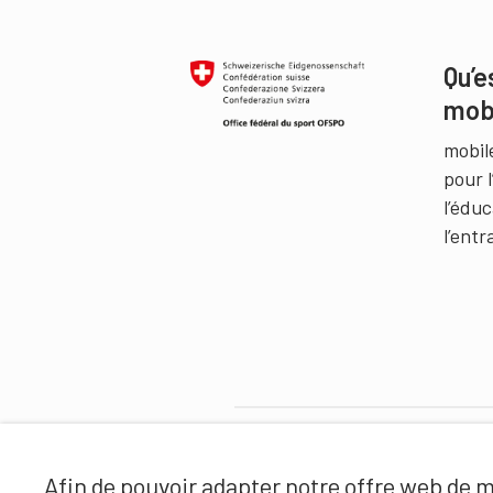
Qu’e
mob
mobil
pour 
l’édu
l’ent
Partenaires
Afin de pouvoir adapter notre offre web de ma