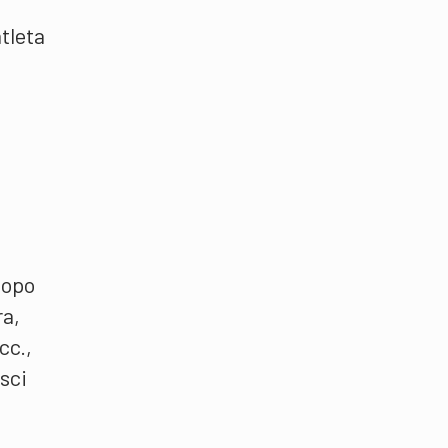
atleta
dopo
ra,
cc.,
 sci