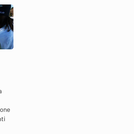
a
ione
nti