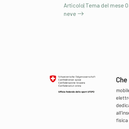
Articolo| Tema del mese 0
neve
Che 
mobil
elettr
dedic
all’i
fisica