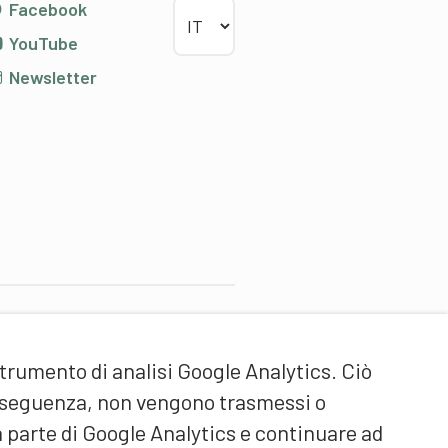
Scegliere la lingua
Facebook
YouTube
Newsletter
artner di contenuti
strumento di analisi Google Analytics. Ciò
cuola universitaria federale
ello Sport Macolin SUFSM
onseguenza, non vengono trasmessi o
DE/FR)
a parte di Google Analytics e continuare ad