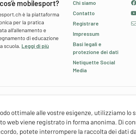
cos’è mobilesport?
Chi siamo
Contatto
esport.ch è la piattaforma
onica per la pratica
Registrare
ata all’allenamento e
Impressum
nsegnamento di educazione
Basi legali e
 a scuola.
Leggi di più
protezione dei dati
Netiquette Social
Media
P
odo ottimale alle vostre esigenze, utilizziamo lo 
S
d
sito web viene registrato in forma anonima. Di c
(
cordo, potete interrompere la raccolta dei dati d