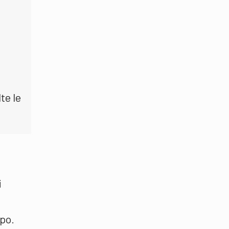
te le
i
rpo.