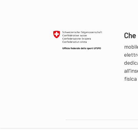
Che 
mobil
elettr
dedic
all’i
fisica
Partner