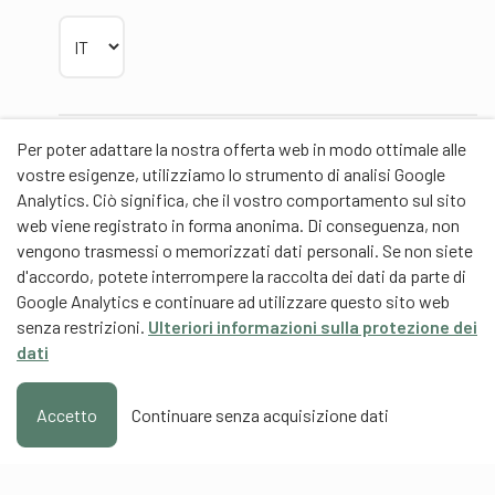
Scegliere la lingua
Per poter adattare la nostra offerta web in modo ottimale alle
Partner
vostre esigenze, utilizziamo lo strumento di analisi Google
Analytics. Ciò significa, che il vostro comportamento sul sito
web viene registrato in forma anonima. Di conseguenza, non
vengono trasmessi o memorizzati dati personali. Se non siete
d'accordo, potete interrompere la raccolta dei dati da parte di
Partner di contenuti
Google Analytics e continuare ad utilizzare questo sito web
senza restrizioni.
Ulteriori informazioni sulla protezione dei
Scuola universitaria federale dello Sport Macolin
dati
SUFSM (DE/FR)
Formazione degli allenatori Svizzera (DE/FR)
Accetto
Continuare senza acquisizione dati