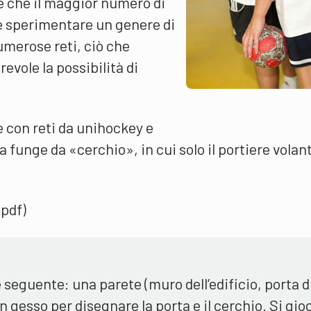
è che il maggior numero di
e sperimentare un genere di
merose reti, ciò che
vole la possibilità di
e con reti da unihockey e
 funge da «cerchio», in cui solo il portiere volan
(pdf)
 seguente: una parete (muro dell’edificio, porta d
un gesso per disegnare la porta e il cerchio. Si gio