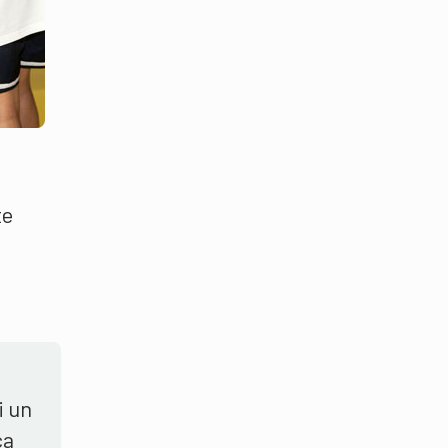
te
i un
ca