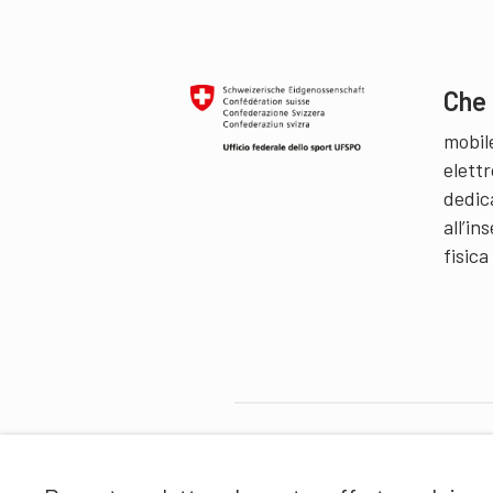
Che 
mobil
elettr
dedic
all’i
fisica
Partner