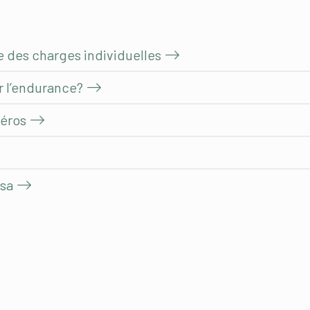
e des charges individuelles
r l’endurance?
méros
esa