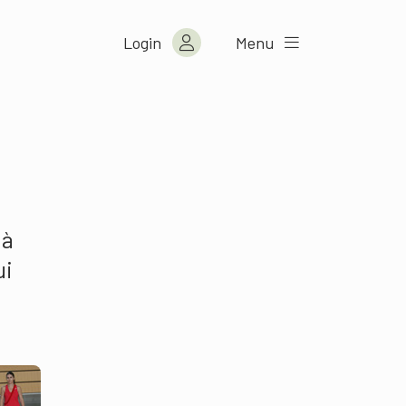
Login
Menu
 à
ui