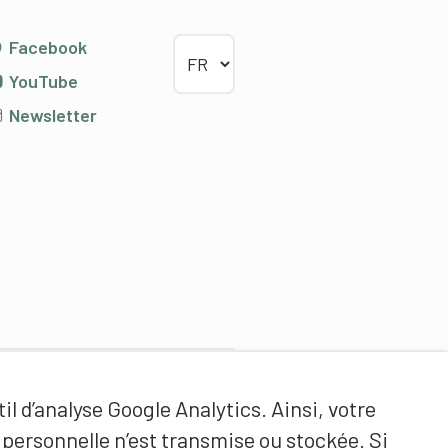
Choisir la langue
Facebook
YouTube
Newsletter
Partenaires de contenus
il d’analyse Google Analytics. Ainsi, votre
Haute école fédérale de sport
ersonnelle n’est transmise ou stockée. Si