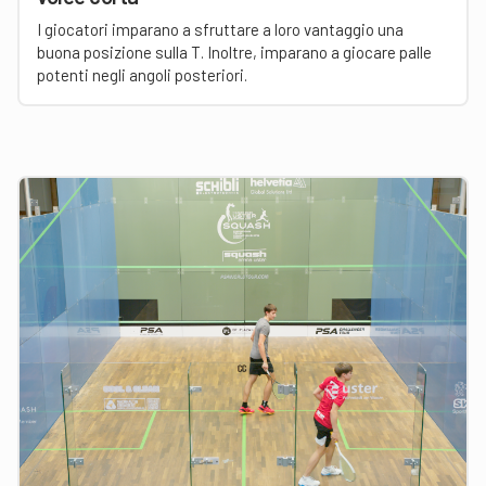
I giocatori imparano a sfruttare a loro vantaggio una
buona posizione sulla T. Inoltre, imparano a giocare palle
potenti negli angoli posteriori.