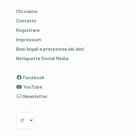
Chi siamo
Contatto
Registrare
Impressum
Basi legali e protezione dei dati
Netiquette Social Media
Facebook
YouTube
Newsletter
Scegliere la lingua