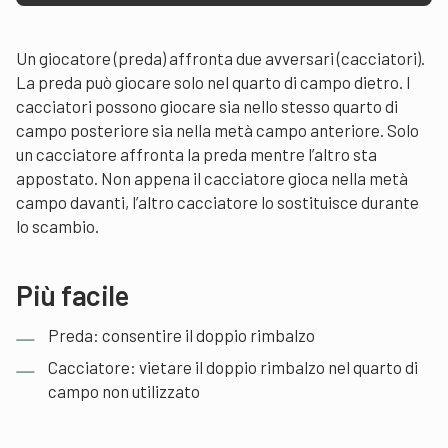
Un giocatore (preda) affronta due avversari (cacciatori).
La preda può giocare solo nel quarto di campo dietro. I
cacciatori possono giocare sia nello stesso quarto di
campo posteriore sia nella metà campo anteriore. Solo
un cacciatore affronta la preda mentre l’altro sta
appostato. Non appena il cacciatore gioca nella metà
campo davanti, l’altro cacciatore lo sostituisce durante
lo scambio.
Più facile
Preda: consentire il doppio rimbalzo
Cacciatore: vietare il doppio rimbalzo nel quarto di
campo non utilizzato