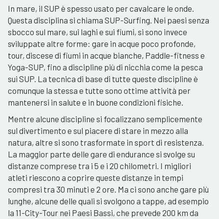
In mare, il SUP è spesso usato per cavalcare le onde.
Questa disciplina si chiama SUP-Surfing. Nei paesi senza
sbocco sul mare, sui laghi e sui fiumi, si sono invece
sviluppate altre forme: gare in acque poco profonde,
tour, discese di fiumi in acque bianche, Paddle-fitness e
Yoga-SUP, fino a discipline più di nicchia come la pesca
sui SUP. La tecnica di base di tutte queste discipline è
comunque la stessa e tutte sono ottime attività per
mantenersi in salute e in buone condizioni fisiche.
Mentre alcune discipline si focalizzano semplicemente
sul divertimento e sul piacere di stare in mezzo alla
natura, altre si sono trasformate in sport di resistenza.
La maggior parte delle gare di endurance si svolge su
distanze comprese tra i 5 e i 20 chilometri. I migliori
atleti riescono a coprire queste distanze in tempi
compresi tra 30 minuti e 2 ore. Ma ci sono anche gare più
lunghe, alcune delle quali si svolgono a tappe, ad esempio
la 11-City-Tour nei Paesi Bassi, che prevede 200 km da