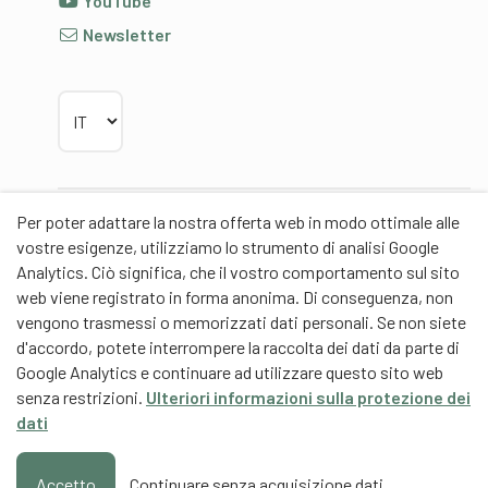
YouTube
Newsletter
Scegliere la lingua
Per poter adattare la nostra offerta web in modo ottimale alle
Partner
vostre esigenze, utilizziamo lo strumento di analisi Google
Analytics. Ciò significa, che il vostro comportamento sul sito
web viene registrato in forma anonima. Di conseguenza, non
vengono trasmessi o memorizzati dati personali. Se non siete
d'accordo, potete interrompere la raccolta dei dati da parte di
Partner di contenuti
Google Analytics e continuare ad utilizzare questo sito web
senza restrizioni.
Ulteriori informazioni sulla protezione dei
Scuola universitaria federale dello Sport Macolin
dati
SUFSM (DE/FR)
Formazione degli allenatori Svizzera (DE/FR)
Accetto
Continuare senza acquisizione dati