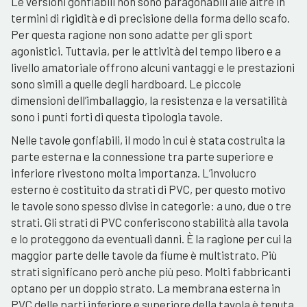
Le versioni gonfiabili non sono paragonabili alle altre in
termini di rigidità e di precisione della forma dello scafo.
Per questa ragione non sono adatte per gli sport
agonistici. Tuttavia, per le attività del tempo libero e a
livello amatoriale offrono alcuni vantaggi e le prestazioni
sono simili a quelle degli hardboard. Le piccole
dimensioni dell’imballaggio, la resistenza e la versatilità
sono i punti forti di questa tipologia tavole.
Nelle tavole gonfiabili, il modo in cui è stata costruita la
parte esterna e la connessione tra parte superiore e
inferiore rivestono molta importanza. L’involucro
esterno è costituito da strati di PVC, per questo motivo
le tavole sono spesso divise in categorie: a uno, due o tre
strati. Gli strati di PVC conferiscono stabilità alla tavola
e lo proteggono da eventuali danni. È la ragione per cui la
maggior parte delle tavole da fiume è multistrato. Più
strati significano però anche più peso. Molti fabbricanti
optano per un doppio strato. La membrana esterna in
PVC delle parti inferiore e superiore della tavola è tenuta