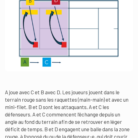
A joue avec C et B avec D. Les joueurs jouent dans le
terrain rouge sans les raquettes (main-main) et avec un
mini-filet. B et D sont les attaquants, A et C les
défenseurs. A et C commencent l’échange depuis un
angle au fond du terrain afin de se retrouver en léger
déficit de temps. B et D engagent une balle dans la zone
rouge, à l’opposé du ou de la défenseur-e, qui doit courir