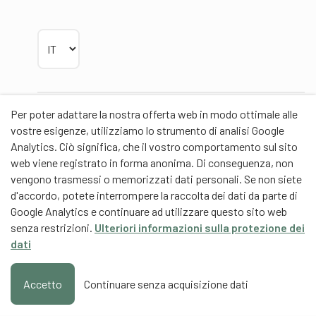
Scegliere la lingua
Per poter adattare la nostra offerta web in modo ottimale alle
Partner
vostre esigenze, utilizziamo lo strumento di analisi Google
Analytics. Ciò significa, che il vostro comportamento sul sito
web viene registrato in forma anonima. Di conseguenza, non
vengono trasmessi o memorizzati dati personali. Se non siete
d'accordo, potete interrompere la raccolta dei dati da parte di
Partner di contenuti
Google Analytics e continuare ad utilizzare questo sito web
senza restrizioni.
Ulteriori informazioni sulla protezione dei
Scuola universitaria federale dello Sport Macolin
dati
SUFSM (DE/FR)
Formazione degli allenatori Svizzera (DE/FR)
Accetto
Continuare senza acquisizione dati