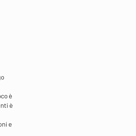
go
oco è
nti è
oni e