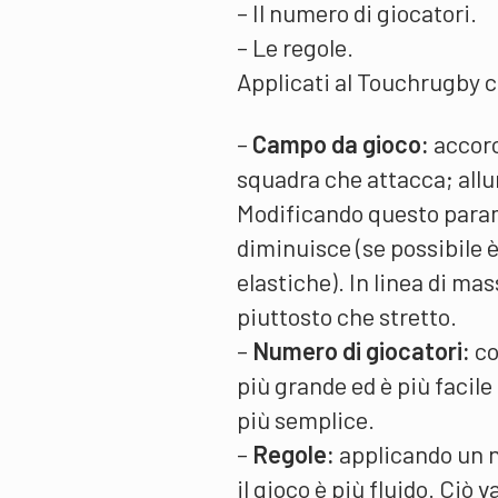
– Il numero di giocatori.
– Le regole.
Applicati al Touchrugby c
–
Campo da gioco:
accorc
squadra che attacca; allun
Modificando questo param
diminuisce (se possibile è 
elastiche). In linea di m
piuttosto che stretto.
–
Numero di giocatori:
co
più grande ed è più facile 
più semplice.
–
Regole:
applicando un n
il gioco è più fluido. Ciò 