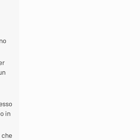
eno
er
un
sesso
o in
i che