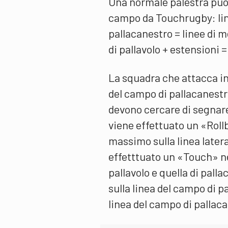
Una normale palestra può 
campo da Touchrugby: line
pallacanestro = linee di m
di pallavolo + estensioni =
La squadra che attacca ini
del campo di pallacanestro
devono cercare di segnar
viene effettuato un «Rollb
massimo sulla linea later
effetttuato un «Touch» ne
pallavolo e quella di pall
sulla linea del campo di pa
linea del campo di pallac