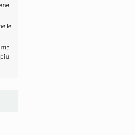
iene
be le
rima
 più