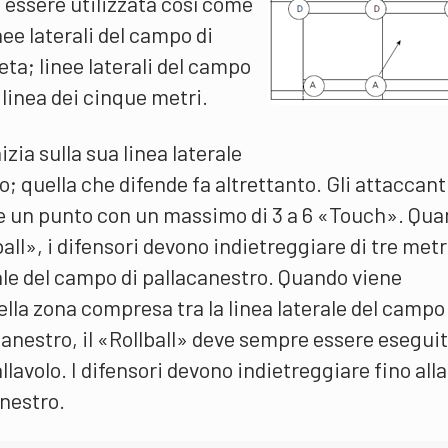
essere utilizzata così come
e laterali del campo di
eta; linee laterali del campo
 linea dei cinque metri.
zia sulla sua linea laterale
; quella che difende fa altrettanto. Gli attaccant
e un punto con un massimo di 3 a 6 «Touch». Qu
all», i difensori devono indietreggiare di tre metri
ale del campo di pallacanestro. Quando viene
lla zona compresa tra la linea laterale del campo 
acanestro, il «Rollball» deve sempre essere esegui
llavolo. I difensori devono indietreggiare fino alla
anestro.