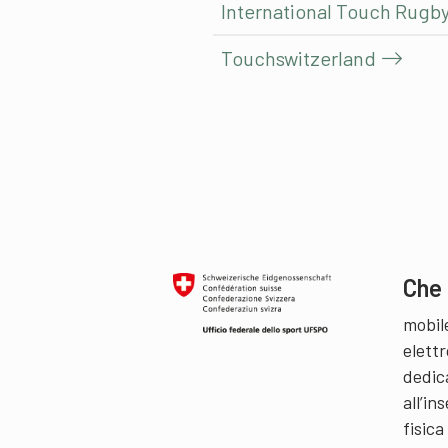
International Touch Rugb
Touchswitzerland
Che 
mobil
elettr
dedic
all’i
fisica