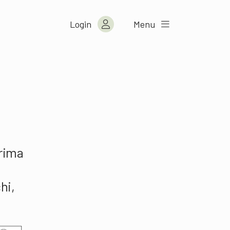
Login
Menu
prima
hi,