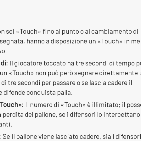
on sei «Touch» fino al punto o al cambiamento di
 segnata, hanno a disposizione un «Touch» in m
vo.
di:
Il giocatore toccato ha tre secondi di tempo p
o un «Touch» non può però segnare direttamente 
di tre secondi per passare o se lascia cadere il
e difende conquista palla.
«Touch»:
Il numero di «Touch» è illimitato; il pos
 perdita del pallone, se i difensori lo intercettano 
anti.
:
Se il pallone viene lasciato cadere, sia i difensor