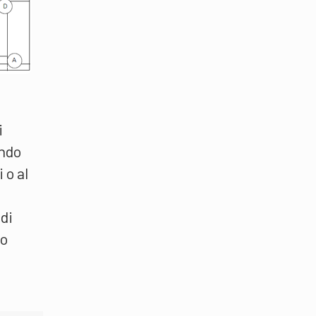
i
ando
 o al
di
to