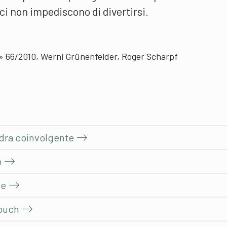
ci non impediscono di divertirsi.
e» 66/2010, Werni Grünenfelder, Roger Scharpf
adra coinvolgente
o
ve
Touch