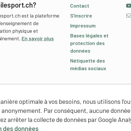
ilesport.ch?
Contact
esport.ch est la plateforme
S’inscrire
l’enseignement de
Impressum
cation physique et
Bases légales et
raînement.
En savoir plus
protection des
données
Nétiquette des
médias sociaux
nière optimale à vos besoins, nous utilisons l’out
é anonymement. Par conséquent, aucune donnée p
ez arrêter la collecte de données par Google Analy
on des données