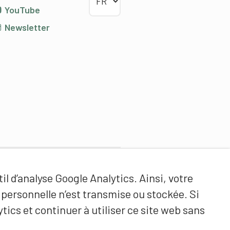
YouTube
Newsletter
Partenaires de contenus
il d’analyse Google Analytics. Ainsi, votre
Haute école fédérale de sport
ersonnelle n’est transmise ou stockée. Si
de Macolin HEFSM
tics et continuer à utiliser ce site web sans
Formation des entraîneurs