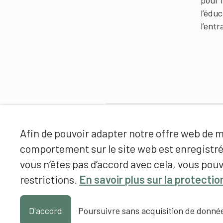
pour 
l’édu
l’ent
Partenaires
Afin de pouvoir adapter notre offre web de ma
comportement sur le site web est enregistr
vous n’êtes pas d’accord avec cela, vous pouv
restrictions.
En savoir plus sur la protecti
D'accord
Poursuivre sans acquisition de donné