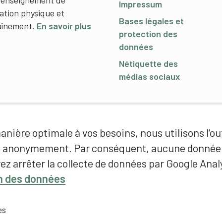
l’enseignement de
Impressum
cation physique et
Bases légales et
raînement.
En savoir plus
protection des
données
Nétiquette des
médias sociaux
nière optimale à vos besoins, nous utilisons l’out
é anonymement. Par conséquent, aucune donnée p
ez arrêter la collecte de données par Google Analy
on des données
es