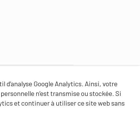
Partenaires de contenus
il d’analyse Google Analytics. Ainsi, votre
Haute école fédérale de sport
ersonnelle n’est transmise ou stockée. Si
de Macolin HEFSM
tics et continuer à utiliser ce site web sans
Formation des entraîneurs
Suisse