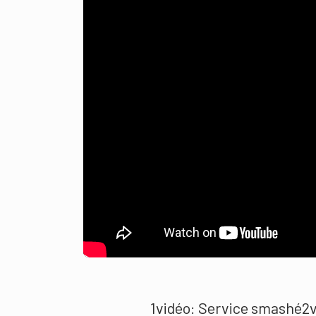
1vidéo: Service smashé2v