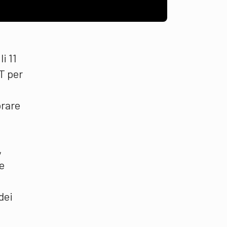
i 11
ST per
brare
,
 e
dei