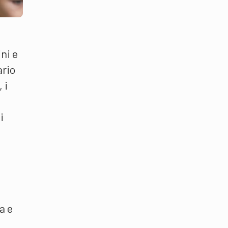
ini e
ario
 i
i
a e