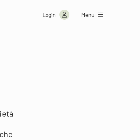
Login
Menu
cietà
nche