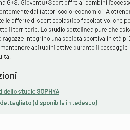
ma G+S. Gioventù+Sport offre ai bambini l’accesso
dentemente dai fattori socio-economici. A ottene
te le offerte di sport scolastico facoltativo, che p
to il territorio. Lo studio sottolinea pure che esist
le ragazze integrino una società sportiva in età pi
 mantenere abitudini attive durante il passaggio
adulta.
zioni
ti dello studio SOPHYA
dettagliato (disponibile in tedesco)