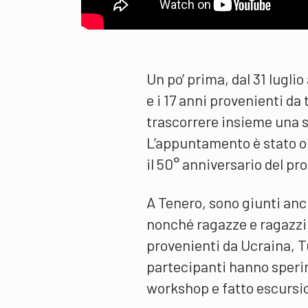
Un po’ prima, dal 31 luglio
e i 17 anni provenienti da
trascorrere insieme una s
L’appuntamento è stato or
il 50° anniversario del p
A Tenero, sono giunti anch
nonché ragazze e ragazzi c
provenienti da Ucraina, T
partecipanti hanno sperim
workshop e fatto escursio