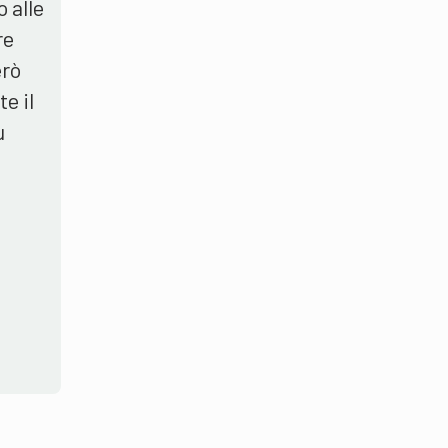
 alle
re
erò
e il
ù