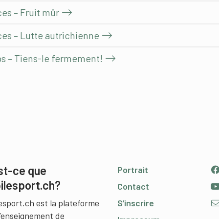
es – Fruit mûr
ces – Lutte autrichienne
ps – Tiens-le fermement!
st-ce que
Portrait
ilesport.ch?
Contact
esport.ch est la plateforme
S’inscrire
l’enseignement de