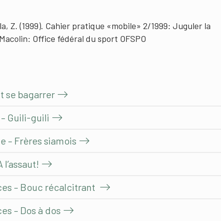
la, Z. (1999). Cahier pratique «mobile» 2/1999: Juguler la
. Macolin: Office fédéral du sport OFSPO
t se bagarrer
 Guili-guili
e – Frères siamois
 l’assaut!
ces – Bouc récalcitrant
ces – Dos à dos