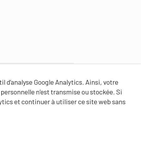
Partenaires de contenus
il d’analyse Google Analytics. Ainsi, votre
Haute école fédérale de sport
ersonnelle n’est transmise ou stockée. Si
de Macolin HEFSM
tics et continuer à utiliser ce site web sans
Formation des entraîneurs
Suisse