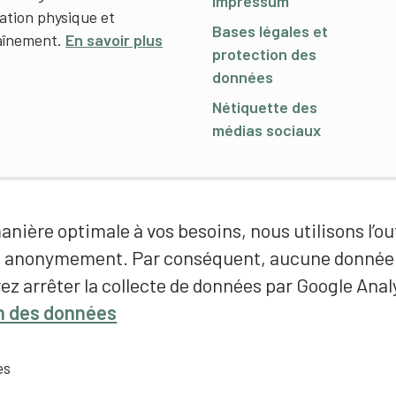
Impressum
cation physique et
Bases légales et
raînement.
En savoir plus
protection des
données
Nétiquette des
médias sociaux
nière optimale à vos besoins, nous utilisons l’out
é anonymement. Par conséquent, aucune donnée p
ez arrêter la collecte de données par Google Analy
on des données
es