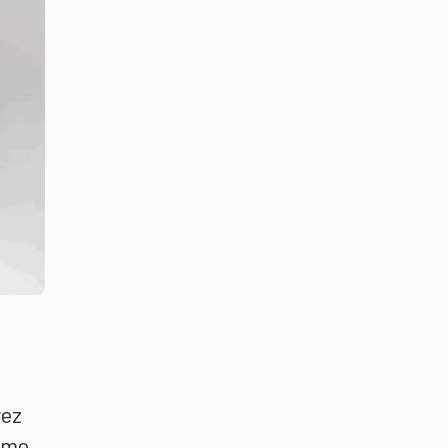
rez
omme