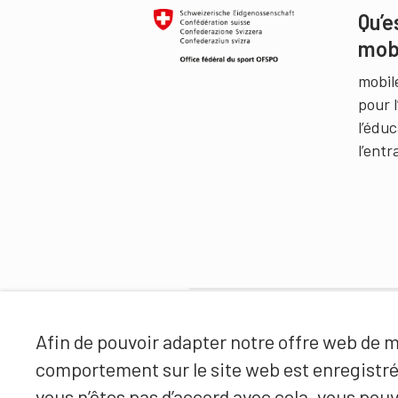
Qu’e
mob
mobil
pour 
l’édu
l’ent
Partenaires
Afin de pouvoir adapter notre offre web de ma
comportement sur le site web est enregistr
vous n’êtes pas d’accord avec cela, vous pouv