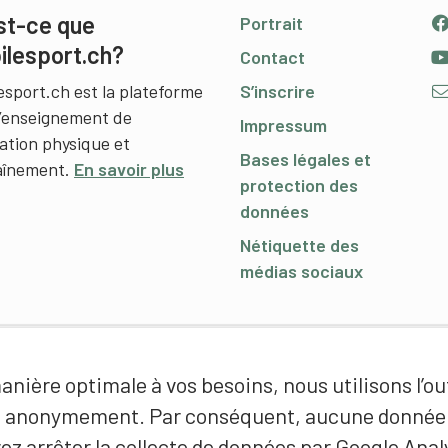
st-ce que
Portrait
ilesport.ch?
Contact
esport.ch est la plateforme
S’inscrire
l’enseignement de
Impressum
cation physique et
Bases légales et
raînement.
En savoir plus
protection des
données
Nétiquette des
médias sociaux
nière optimale à vos besoins, nous utilisons l’out
é anonymement. Par conséquent, aucune donnée p
ez arrêter la collecte de données par Google Analy