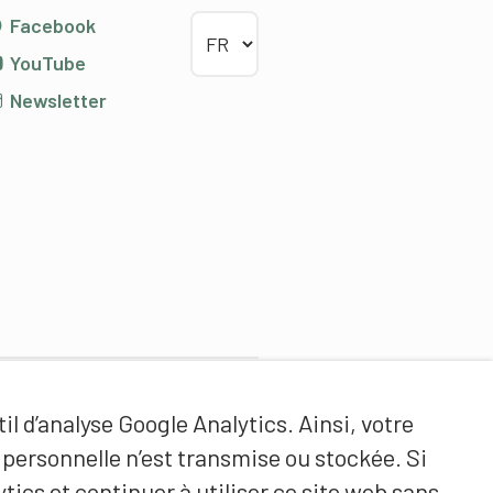
Choisir la langue
Facebook
YouTube
Newsletter
Partenaires de contenus
il d’analyse Google Analytics. Ainsi, votre
Haute école fédérale de sport
ersonnelle n’est transmise ou stockée. Si
de Macolin HEFSM
tics et continuer à utiliser ce site web sans