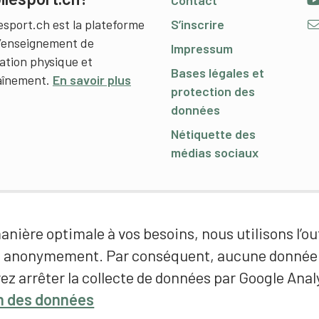
Contact
esport.ch est la plateforme
S’inscrire
l’enseignement de
Impressum
cation physique et
Bases légales et
raînement.
En savoir plus
protection des
données
Nétiquette des
médias sociaux
nière optimale à vos besoins, nous utilisons l’out
é anonymement. Par conséquent, aucune donnée p
ez arrêter la collecte de données par Google Analy
on des données