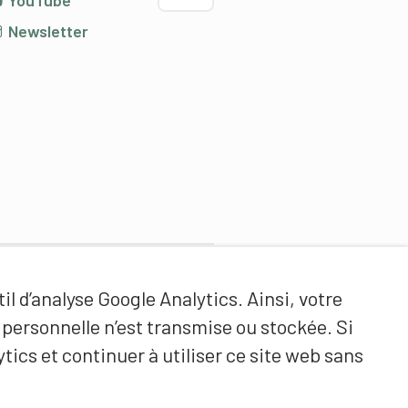
YouTube
Newsletter
Partenaires de contenus
il d’analyse Google Analytics. Ainsi, votre
Haute école fédérale de sport
ersonnelle n’est transmise ou stockée. Si
de Macolin HEFSM
tics et continuer à utiliser ce site web sans
Formation des entraîneurs
Suisse