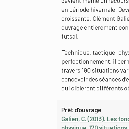
devient même un recours p
en période hivernale. De
croissante, Clément Gali
ouvrage entièrement cons
futsal.
Technique, tactique, physi
perfectionnement, il per
travers 190 situations vari
concevoir des séances d’
qui cibleront différents ob
Prêt d’ouvrage
Galien, C. (2013). Les f
physique. 170 situations