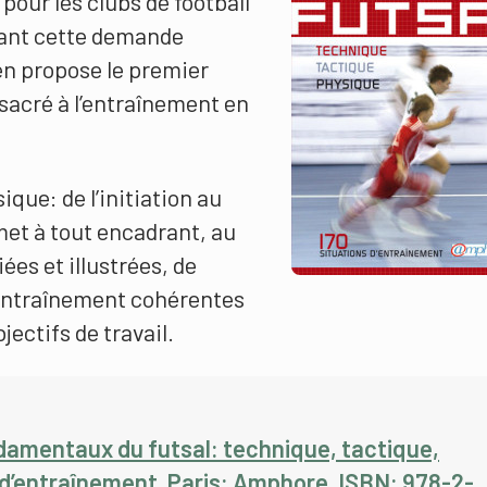
our les clubs de football
vant cette demande
en propose le premier
acré à l’entraînement en
que: de l’initiation au
met à tout encadrant, au
ées et illustrées, de
entraînement cohérentes
jectifs de travail.
ondamentaux du futsal: technique, tactique,
 d’entraînement. Paris: Amphore. ISBN: 978-2-