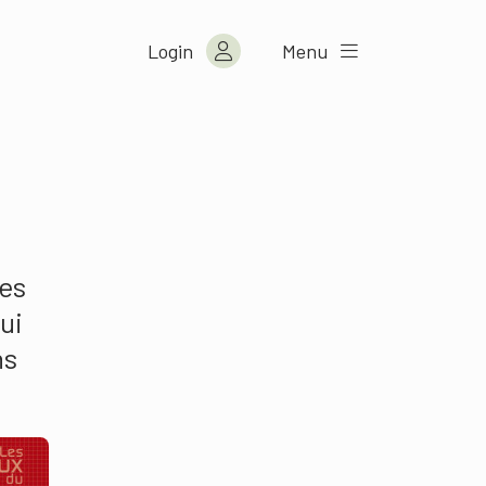
Login
Menu
des
ui
ns