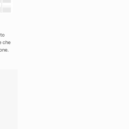
to
e che
one.