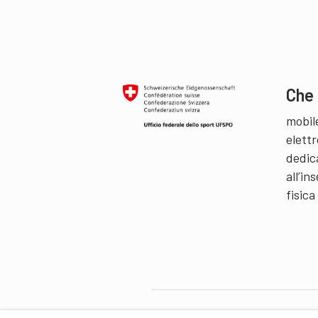
Che 
mobil
elettr
dedic
all’i
fisica