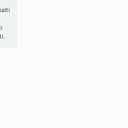
alti
o
ti.