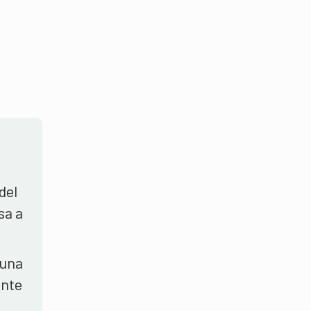
del
sa a
 una
ente