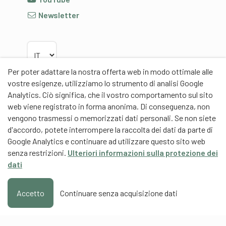
Newsletter
Scegliere la lingua
Per poter adattare la nostra offerta web in modo ottimale alle
vostre esigenze, utilizziamo lo strumento di analisi Google
Analytics. Ciò significa, che il vostro comportamento sul sito
web viene registrato in forma anonima. Di conseguenza, non
Partner
vengono trasmessi o memorizzati dati personali. Se non siete
d'accordo, potete interrompere la raccolta dei dati da parte di
Google Analytics e continuare ad utilizzare questo sito web
senza restrizioni.
Ulteriori informazioni sulla protezione dei
dati
Partner di contenuti
Scuola universitaria federale dello Sport Macolin
Accetto
Continuare senza acquisizione dati
SUFSM (DE/FR)
Formazione degli allenatori Svizzera (DE/FR)