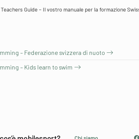
Teachers Guide – Il vostro manuale per la formazione Swis
wimming – Federazione svizzera di nuoto
imming – Kids learn to swim
cos’è mobilesport?
Chi siamo