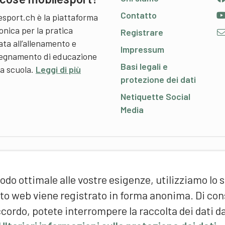
Contatto
esport.ch è la piattaforma
onica per la pratica
Registrare
ata all’allenamento e
Impressum
nsegnamento di educazione
Basi legali e
 a scuola.
Leggi di più
protezione dei dati
Netiquette Social
Media
P
odo ottimale alle vostre esigenze, utilizziamo lo 
S
d
sito web viene registrato in forma anonima. Di c
(
cordo, potete interrompere la raccolta dei dati d
F