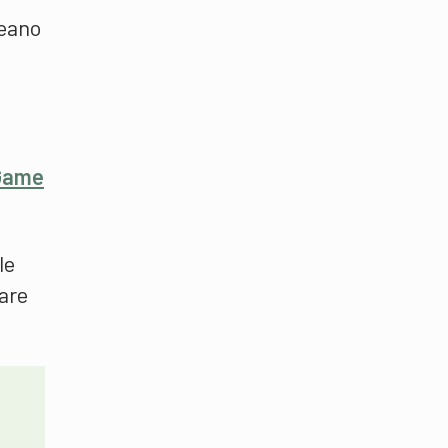
reano
a
Game
le
are