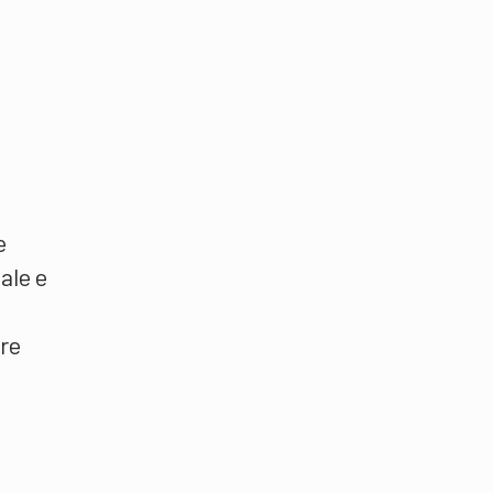
e
ale e
are