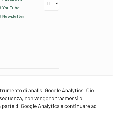
YouTube
Newsletter
artner di contenuti
strumento di analisi Google Analytics. Ciò
cuola universitaria federale
ello Sport Macolin SUFSM
onseguenza, non vengono trasmessi o
DE/FR)
a parte di Google Analytics e continuare ad
ormazione degli allenatori