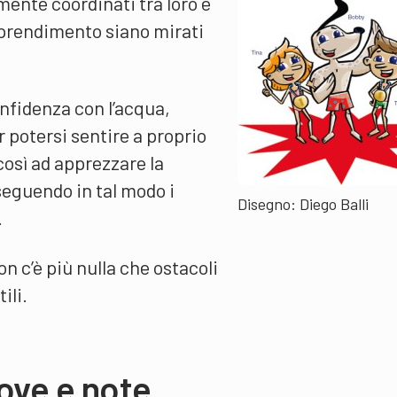
mente coordinati tra loro e
pprendimento siano mirati
confidenza con l’acqua,
 potersi sentire a proprio
 così ad apprezzare la
eguendo in tal modo i
Disegno: Diego Balli
.
n c’è più nulla che ostacoli
ili.
ove e note