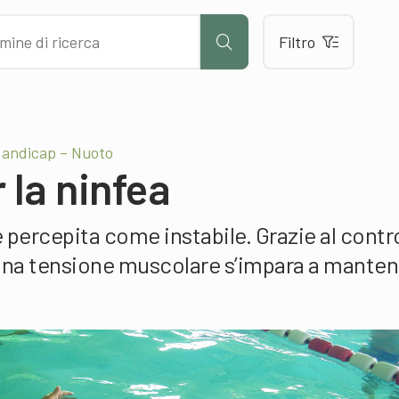
Filtro
 andicap – Nuoto
 la ninfea
 percepita come instabile. Grazie al contr
uona tensione muscolare s’impara a mante