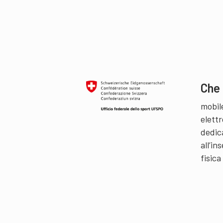
Che 
mobil
elettr
dedic
all’i
fisica