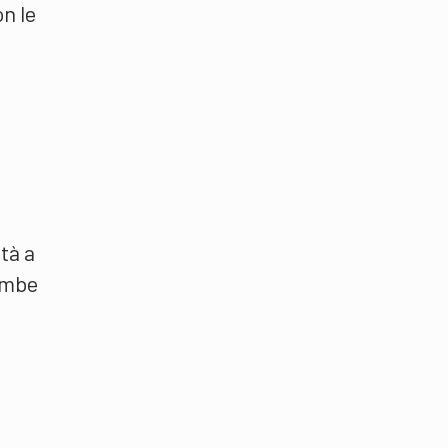
on le
ltà a
gambe