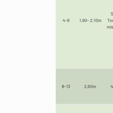
S
4-9
1,90- 2,10m
To
mis
8-13
2,60m
4