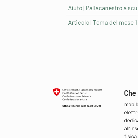
Aiuto | Pallacanestro a scu
Articolo | Tema del mese 1
Che 
mobil
elettr
dedic
all’i
fisica