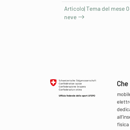
Articolo| Tema del mese 0
neve
Che 
mobil
elettr
dedic
all’i
fisica