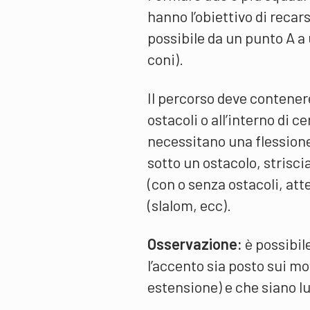
hanno l’obiettivo di recar
possibile da un punto A a 
coni).
Il percorso deve contenere
ostacoli o all’interno di c
necessitano una flessione
sotto un ostacolo, striscia
(con o senza ostacoli, atten
(slalom, ecc).
Osservazione:
è possibil
l’accento sia posto sui m
estensione) e che siano lu