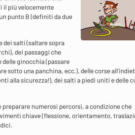
si il più velocemente
un punto B (definiti da due
 dei salti (saltare sopra
erchi), dei passaggi che
 delle ginocchia (passare
re sotto una panchina, ecc.), delle corse all’indie
ti alla sicurezza!), dei salti a piedi uniti e delle 
e preparare numerosi percorsi, a condizione che
ovimenti chiave (flessione, orientamento, traslaz
dici.