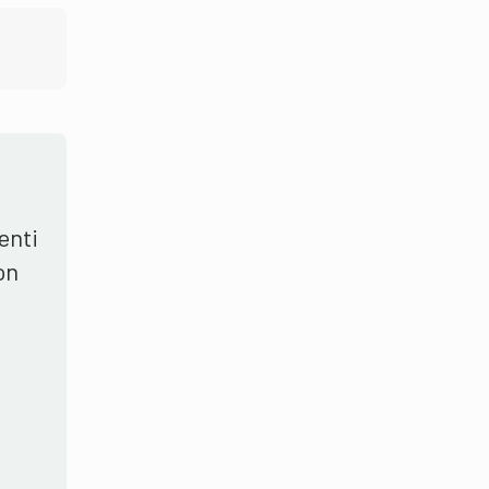
enti
on