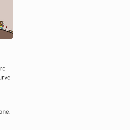
tro
curve
ione,