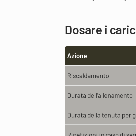
Dosare i caric
Azione
Riscaldamento
Durata dell’allenamento
Durata della tenuta per gl
Ripetizioni in caso di s