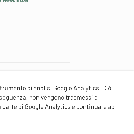
Newsletter
artner di contenuti
strumento di analisi Google Analytics. Ciò
cuola universitaria federale
ello Sport Macolin SUFSM
onseguenza, non vengono trasmessi o
DE/FR)
a parte di Google Analytics e continuare ad
ormazione degli allenatori
vizzera (DE/FR)