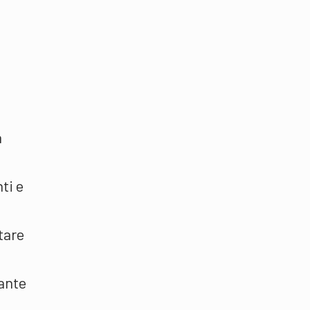
a
ti e
tare
rante