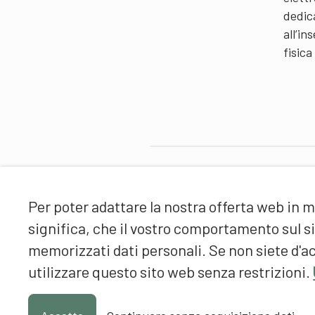
dedic
all’i
fisica
Partner
Per poter adattare la nostra offerta web in m
significa, che il vostro comportamento sul 
memorizzati dati personali. Se non siete d'ac
utilizzare questo sito web senza restrizioni.