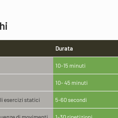
hi
Durata
10-15 minuti
10- 45 minuti
i esercizi statici
5-60 secondi
equenze di movimenti
1-30 ripetizioni