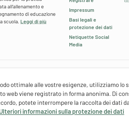
Registrare
ata all’allenamento e
Impressum
nsegnamento di educazione
Basi legali e
 a scuola.
Leggi di più
protezione dei dati
Netiquette Social
Media
P
odo ottimale alle vostre esigenze, utilizziamo lo 
S
d
sito web viene registrato in forma anonima. Di c
(
cordo, potete interrompere la raccolta dei dati d
F
Ulteriori informazioni sulla protezione dei dati
S