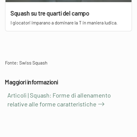
Squash su tre quarti del campo
I giocatori imparano a dominare la T in maniera ludica.
Fonte:
Swiss Squash
Maggiori informazioni
Articoli | Squash: Forme di allenamento
relative alle forme caratteristiche