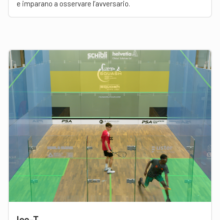
e imparano a osservare l’avversario.
Ice-T