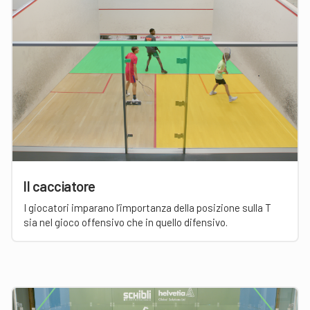
Il cacciatore
I giocatori imparano l’importanza della posizione sulla T
sia nel gioco offensivo che in quello difensivo.