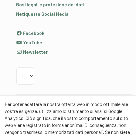
Basi legali e protezione dei dati
Netiquette Social Media
Facebook
YouTube
Newsletter
Scegliere la lingua
Per poter adattare la nostra offerta web in modo ottimale alle
Partner
vostre esigenze, utilizziamo lo strumento di analisi Google
Analytics. Ciò significa, che il vostro comportamento sul sito
web viene registrato in forma anonima. Di conseguenza, non
vengono trasmessi o memorizzati dati personali. Se non siete