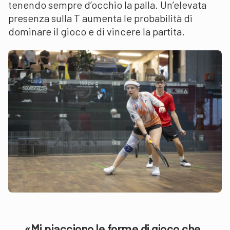
tenendo sempre d’occhio la palla. Un’elevata
presenza sulla T aumenta le probabilità di
dominare il gioco e di vincere la partita.
«Mi piacciono le forme di gioco che