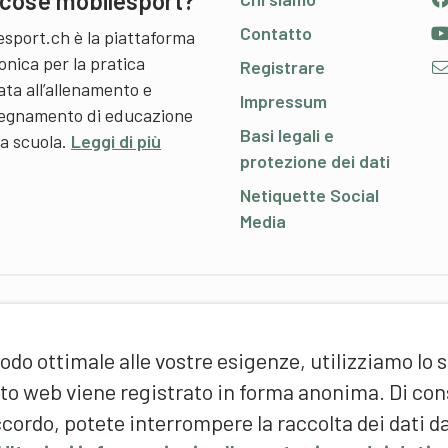
cos’è mobilesport?
Contatto
esport.ch è la piattaforma
onica per la pratica
Registrare
ata all’allenamento e
Impressum
nsegnamento di educazione
Basi legali e
 a scuola.
Leggi di più
protezione dei dati
Netiquette Social
Media
P
odo ottimale alle vostre esigenze, utilizziamo lo 
S
d
sito web viene registrato in forma anonima. Di c
(
cordo, potete interrompere la raccolta dei dati d
F