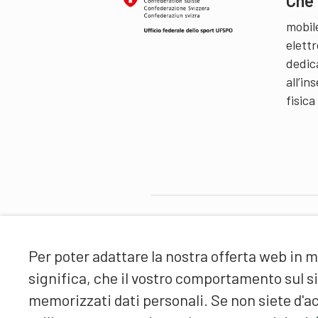
Che 
mobil
elettr
dedic
all’i
fisica
Partner
Per poter adattare la nostra offerta web in m
significa, che il vostro comportamento sul 
memorizzati dati personali. Se non siete d'ac