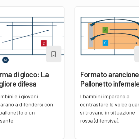
rma di gioco: La
Formato arancione
gliore difesa
Pallonetto infernal
ambini e i giovani
I bambini imparano a
arano a difendersi con
contrastare le volée qu
pallonetto o un
si trovano in situazione
sante.
rossa (difensiva).