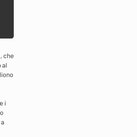
D, che
 al
liono
e i
io
 a