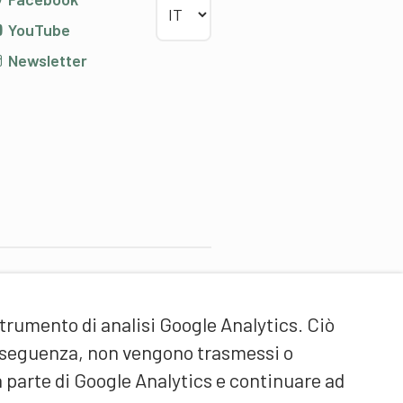
YouTube
Newsletter
artner di contenuti
strumento di analisi Google Analytics. Ciò
cuola universitaria federale
ello Sport Macolin SUFSM
onseguenza, non vengono trasmessi o
DE/FR)
a parte di Google Analytics e continuare ad
ormazione degli allenatori