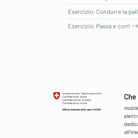
Esercizio: Condurre la pal
Esercizio: Passa e corri
Che 
mobil
elettr
dedic
all’i