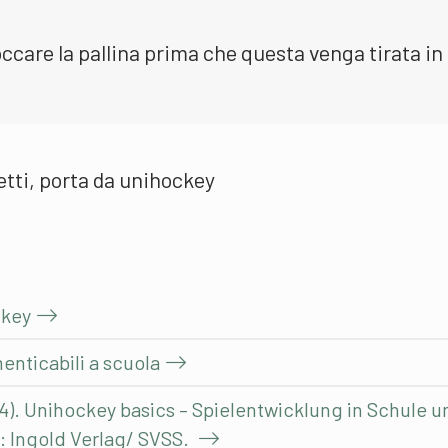
ccare la pallina prima che questa venga tirata in
etti, porta da unihockey
ckey
enticabili a scuola
04). Unihockey basics – Spielentwicklung in Schule u
 Ingold Verlag/ SVSS.