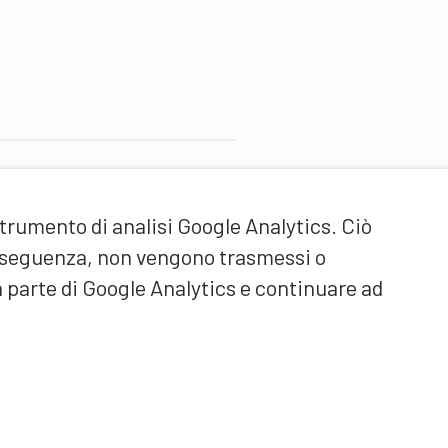
artner di contenuti
strumento di analisi Google Analytics. Ciò
cuola universitaria federale
ello Sport Macolin SUFSM
onseguenza, non vengono trasmessi o
DE/FR)
a parte di Google Analytics e continuare ad
ormazione degli allenatori
vizzera (DE/FR)