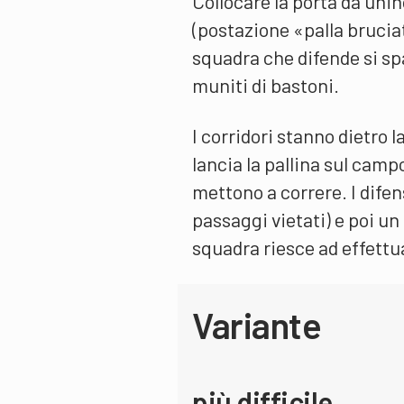
Collocare la porta da unih
(postazione «palla bruciat
squadra che difende si s
muniti di bastoni.
I corridori stanno dietro l
lancia la pallina sul camp
mettono a correre. I difen
passaggi vietati) e poi un
squadra riesce ad effettu
Variante
più difficile