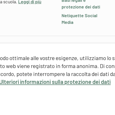
Basi legali e
 a scuola.
Leggi di più
protezione dei dati
Netiquette Social
Media
P
odo ottimale alle vostre esigenze, utilizziamo lo 
S
d
sito web viene registrato in forma anonima. Di c
(
cordo, potete interrompere la raccolta dei dati d
F
Ulteriori informazioni sulla protezione dei dati
S