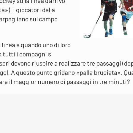
ockey sulla linea d’arrivo
a»). I giocatori della
parpagliano sul campo
a linea e quando uno di loro
o tutti i compagni si
sori devono riuscire a realizzare tre passaggi (do
 gol. A questo punto gridano «palla bruciata». Qu
are il maggior numero di passaggi in tre minuti?