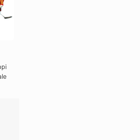
ppi
ale