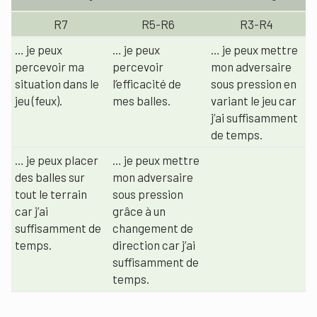
R7
R5-R6
R3-R4
…
je peux
… je peux
…
je peux mettre
percevoir ma
percevoir
mon adversaire
situation dans le
l’efficacité de
sous pression en
jeu (feux)
.
mes balles.
variant le jeu car
j’ai suffisamment
de temps
.
…
je peux placer
…
je peux mettre
des balles sur
mon adversaire
tout le terrain
sous pression
car j’ai
grâce à un
suffisamment de
changement de
temps
.
direction car j’ai
suffisamment de
temps
.