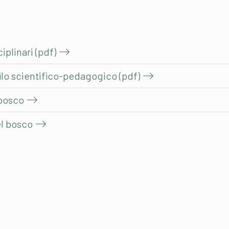
plinari (pdf)
filo scientifico-pedagogico (pdf)
 bosco
el bosco