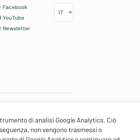
Scegliere la lingua
Facebook
YouTube
Newsletter
artner di contenuti
strumento di analisi Google Analytics. Ciò
cuola universitaria federale
ello Sport Macolin SUFSM
onseguenza, non vengono trasmessi o
DE/FR)
a parte di Google Analytics e continuare ad