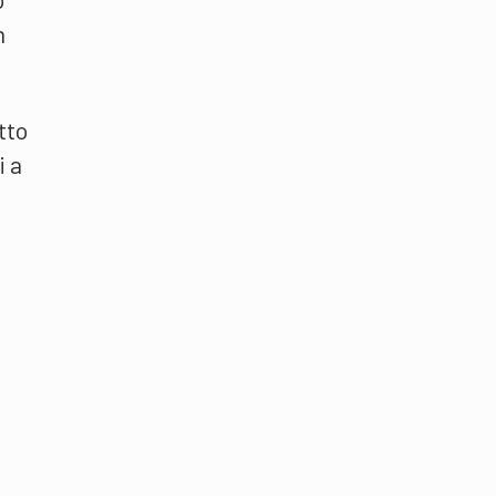
n
tto
i a