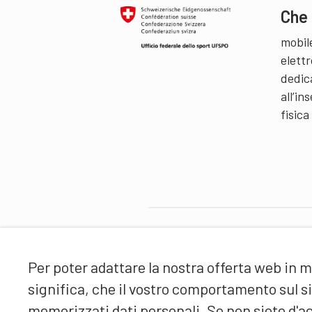
Che 
mobil
elettr
dedic
all’i
fisica
Partner
Per poter adattare la nostra offerta web in m
significa, che il vostro comportamento sul 
memorizzati dati personali. Se non siete d'ac