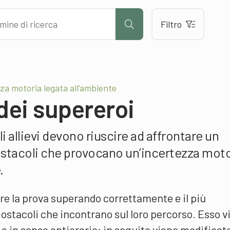
Filtro
a motoria legata all’ambiente
 dei supereroi
i allievi devono riuscire ad affrontare un
stacoli che provocano un’incertezza moto
.
re la prova superando correttamente e il più
 ostacoli che incontrano sul loro percorso. Esso v
 e in senso antiorario; in seguito viene modificat