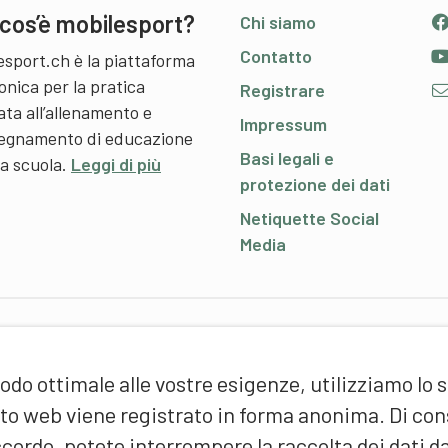
cos’è mobilesport?
Chi siamo
Contatto
esport.ch è la piattaforma
onica per la pratica
Registrare
ata all’allenamento e
Impressum
nsegnamento di educazione
Basi legali e
 a scuola.
Leggi di più
protezione dei dati
Netiquette Social
Media
P
odo ottimale alle vostre esigenze, utilizziamo lo 
S
d
sito web viene registrato in forma anonima. Di c
(
cordo, potete interrompere la raccolta dei dati d