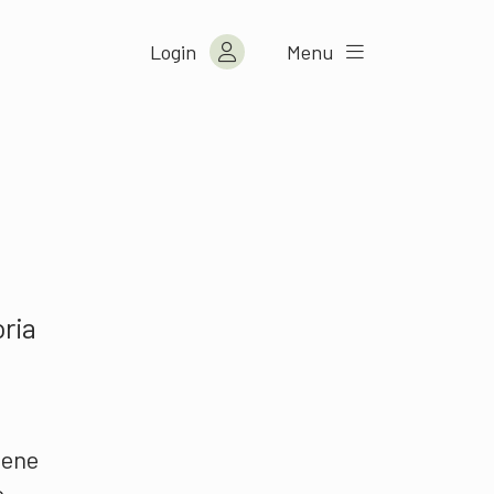
Login
Menu
ria
iene
o