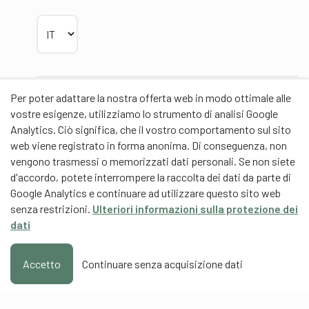
Scegliere la lingua
Per poter adattare la nostra offerta web in modo ottimale alle
Partner
vostre esigenze, utilizziamo lo strumento di analisi Google
Analytics. Ciò significa, che il vostro comportamento sul sito
web viene registrato in forma anonima. Di conseguenza, non
vengono trasmessi o memorizzati dati personali. Se non siete
d'accordo, potete interrompere la raccolta dei dati da parte di
Partner di contenuti
Google Analytics e continuare ad utilizzare questo sito web
senza restrizioni.
Ulteriori informazioni sulla protezione dei
Scuola universitaria federale dello Sport Macolin
dati
SUFSM (DE/FR)
Formazione degli allenatori Svizzera (DE/FR)
Accetto
Continuare senza acquisizione dati