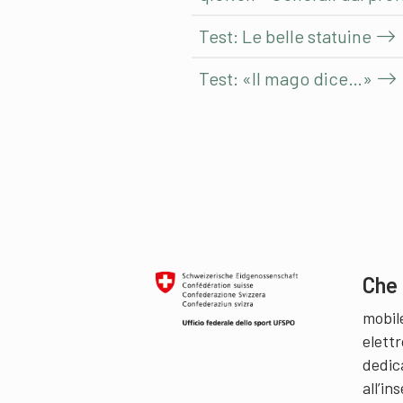
Test: Le belle statuine
Test: «Il mago dice…»
Che 
mobil
elettr
dedic
all’i