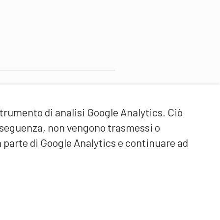
artner di contenuti
strumento di analisi Google Analytics. Ciò
cuola universitaria federale
ello Sport Macolin SUFSM
onseguenza, non vengono trasmessi o
DE/FR)
a parte di Google Analytics e continuare ad
ormazione degli allenatori
vizzera (DE/FR)