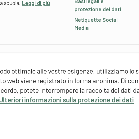
Basi legali e
 a scuola.
Leggi di più
protezione dei dati
Netiquette Social
Media
P
odo ottimale alle vostre esigenze, utilizziamo lo 
S
d
sito web viene registrato in forma anonima. Di c
(
cordo, potete interrompere la raccolta dei dati d
F
Ulteriori informazioni sulla protezione dei dati
S