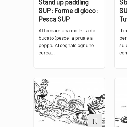
Stand up paddling
St
SUP: Forme di gioco:
SU
Pesca SUP
Tu
Attaccare una molletta da
Il 
bucato (pesce) a prua e a
per
poppa. Al segnale ognuno
su 
cerca…
com