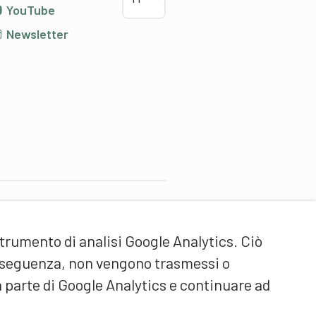
YouTube
Newsletter
artner di contenuti
strumento di analisi Google Analytics. Ciò
cuola universitaria federale
ello Sport Macolin SUFSM
onseguenza, non vengono trasmessi o
DE/FR)
a parte di Google Analytics e continuare ad
ormazione degli allenatori