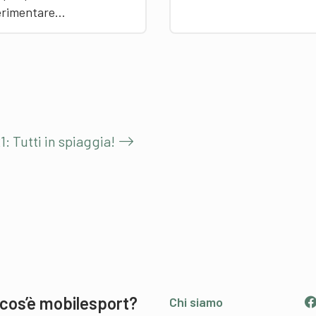
erimentare…
 Tutti in spiaggia!
cos’è mobilesport?
Chi siamo