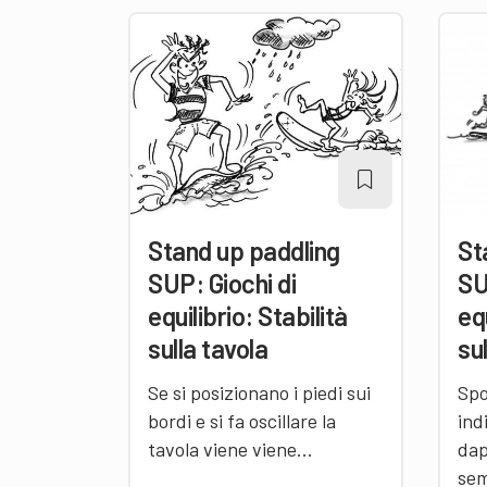
Stand up paddling
St
SUP: Giochi di
SU
equilibrio: Stabilità
eq
sulla tavola
su
Se si posizionano i piedi sui
Spo
bordi e si fa oscillare la
ind
tavola viene viene…
dap
sem