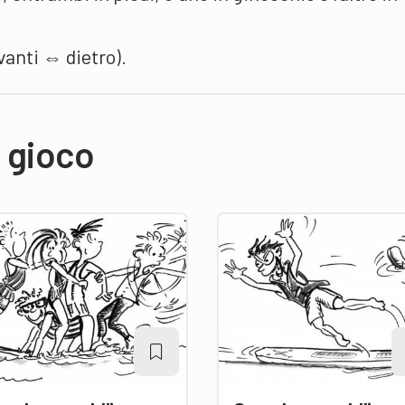
vanti ⇔ dietro).
i gioco