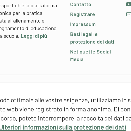
Contatto
esport.ch è la piattaforma
onica per la pratica
Registrare
ata all’allenamento e
Impressum
nsegnamento di educazione
Basi legali e
 a scuola.
Leggi di più
protezione dei dati
Netiquette Social
Media
P
odo ottimale alle vostre esigenze, utilizziamo lo 
S
d
sito web viene registrato in forma anonima. Di c
(
cordo, potete interrompere la raccolta dei dati d
F
Ulteriori informazioni sulla protezione dei dati