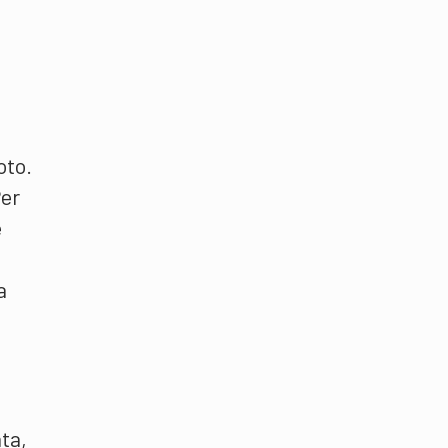
oto.
Per
e
a
ta,