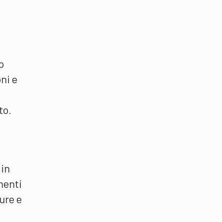
o
ni e
to.
 in
umenti
cure e