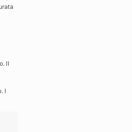
urata
. Il
. I