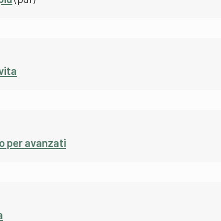
vita
so per avanzati
a