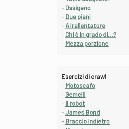
–
Ossigeno
–
Due piani
–
Al rallentatore
–
Chi è in grado di…?
–
Mezza porzione
Esercizi di crawl
–
Motoscafo
–
Gemelli
–
Il robot
–
James Bond
–
Braccio indietro