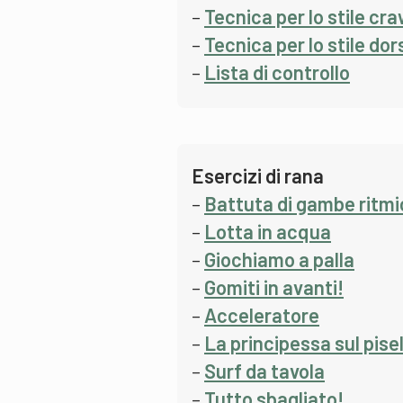
–
Tecnica per lo stile cra
–
Tecnica per lo stile dor
–
Lista di controllo
Esercizi di rana
–
Battuta di gambe ritmi
–
Lotta in acqua
–
Giochiamo a palla
–
Gomiti in avanti!
–
Acceleratore
–
La principessa sul pisel
–
Surf da tavola
–
Tutto sbagliato!