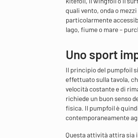
kitefoil, il wingfoil o il s
quali vento, onda o mezzi
particolarmente accessibi
lago, fiume o mare – purch
Uno sport im
Il principio del pumpfoil
effettuato sulla tavola, 
velocità costante e di ri
richiede un buon senso de
fisica. Il pumpfoil è quind
contemporaneamente agilit
Questa attività attira sia