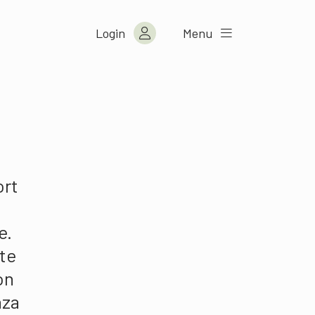
Login
Menu
ort
e.
nte
on
nza