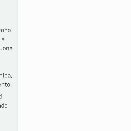
ntono
La
buona
nica,
ento.
i
ndo