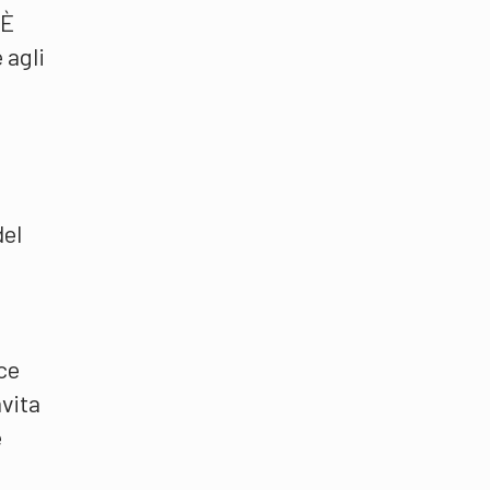
 È
 agli
del
ice
nvita
e